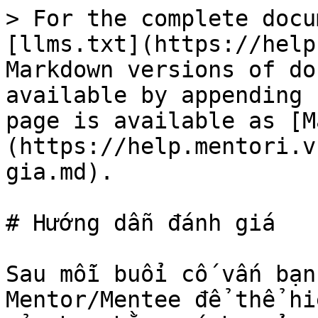
> For the complete docu
[llms.txt](https://help
Markdown versions of do
available by appending 
page is available as [M
(https://help.mentori.v
gia.md).

# Hướng dẫn đánh giá

Sau mỗi buổi cố vấn bạn
Mentor/Mentee để thể hi