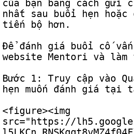
của bạn bằng cách gửi c
nhất sau buổi hẹn hoặc 
tiến bộ hơn.

Để đánh giá buổi cố vấn
website Mentori và làm 
Bước 1: Truy cập vào Qu
hẹn muốn đánh giá tại t
<figure><img 
src="https://lh5.google
l5LKCn_RNSKgqt8vMZ4f04F