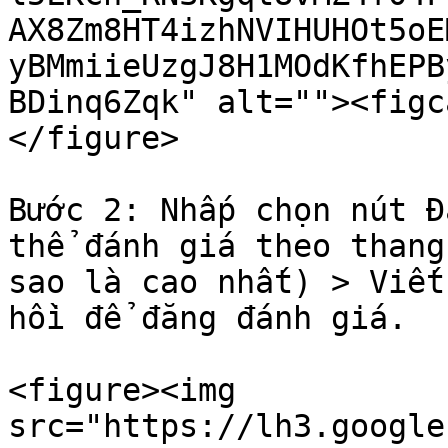
AX8Zm8HT4izhNVIHUHOt5oE
yBMmiieUzgJ8H1MOdKfhEPB
BDinq6Zqk" alt=""><figc
</figure>

Bước 2: Nhấp chọn nút Đ
thể đánh giá theo thang
sao là cao nhất) > Viết
hồi để đăng đánh giá.

<figure><img 
src="https://lh3.google