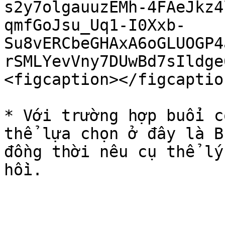
s2y7olgauuzEMh-4FAeJkz4
qmfGoJsu_Uq1-I0Xxb-
Su8vERCbeGHAxA6oGLUOGP4
rSMLYevVny7DUwBd7sIldge
<figcaption></figcaptio
* Với trường hợp buổi c
thể lựa chọn ở đây là B
đồng thời nêu cụ thể lý