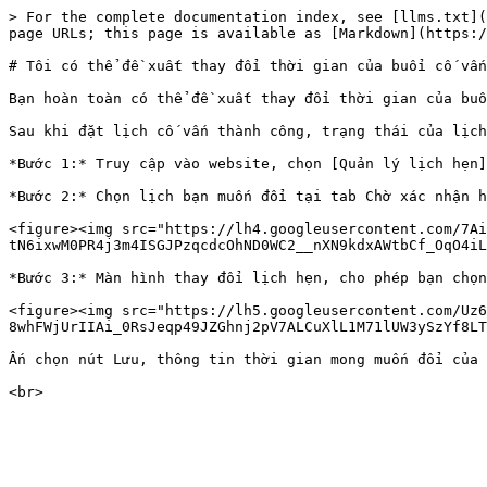
> For the complete documentation index, see [llms.txt](
page URLs; this page is available as [Markdown](https:/
# Tôi có thể đề xuất thay đổi thời gian của buổi cố vấn
Bạn hoàn toàn có thể đề xuất thay đổi thời gian của buổ
Sau khi đặt lịch cố vấn thành công, trạng thái của lịch
*Bước 1:* Truy cập vào website, chọn [Quản lý lịch hẹn]
*Bước 2:* Chọn lịch bạn muốn đổi tại tab Chờ xác nhận h
<figure><img src="https://lh4.googleusercontent.com/7Ai
tN6ixwM0PR4j3m4ISGJPzqcdcOhND0WC2__nXN9kdxAWtbCf_OqO4iL
*Bước 3:* Màn hình thay đổi lịch hẹn, cho phép bạn chọn
<figure><img src="https://lh5.googleusercontent.com/Uz6
8whFWjUrIIAi_0RsJeqp49JZGhnj2pV7ALCuXlL1M71lUW3ySzYf8LT
Ấn chọn nút Lưu, thông tin thời gian mong muốn đổi của 