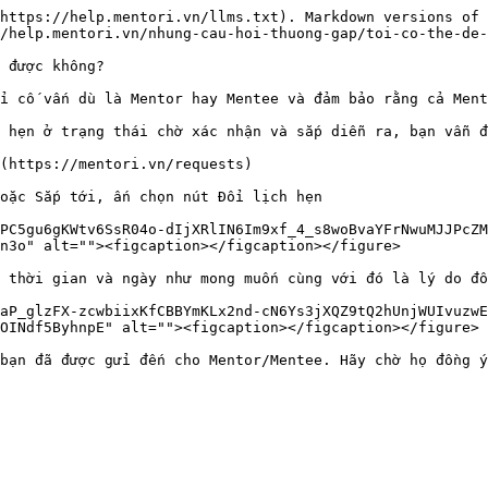
https://help.mentori.vn/llms.txt). Markdown versions of 
/help.mentori.vn/nhung-cau-hoi-thuong-gap/toi-co-the-de-
 được không?

i cố vấn dù là Mentor hay Mentee và đảm bảo rằng cả Ment
 hẹn ở trạng thái chờ xác nhận và sắp diễn ra, bạn vẫn đ
(https://mentori.vn/requests)

oặc Sắp tới, ấn chọn nút Đổi lịch hẹn

PC5gu6gKWtv6SsR04o-dIjXRlIN6Im9xf_4_s8woBvaYFrNwuMJJPcZM
n3o" alt=""><figcaption></figcaption></figure>

 thời gian và ngày như mong muốn cùng với đó là lý do đổ
aP_glzFX-zcwbiixKfCBBYmKLx2nd-cN6Ys3jXQZ9tQ2hUnjWUIvuzwE
OINdf5ByhnpE" alt=""><figcaption></figcaption></figure>

bạn đã được gửi đến cho Mentor/Mentee. Hãy chờ họ đồng ý