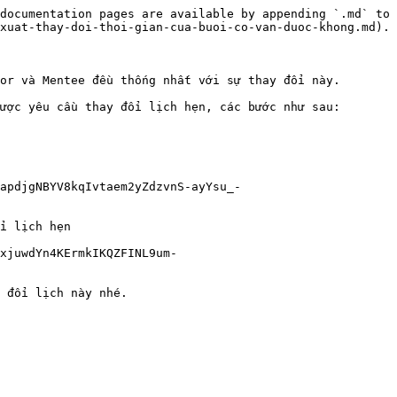
documentation pages are available by appending `.md` to 
xuat-thay-doi-thoi-gian-cua-buoi-co-van-duoc-khong.md).

or và Mentee đều thống nhất với sự thay đổi này.

ược yêu cầu thay đổi lịch hẹn, các bước như sau:

apdjgNBYV8kqIvtaem2yZdzvnS-ayYsu_-
i lịch hẹn

xjuwdYn4KErmkIKQZFINL9um-
 đổi lịch này nhé.
